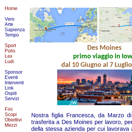
.......................
...................................................................................................................
Home
Vero
Arte
Sapienza
Tempo
Sport
Des Moines
Polis
primo viaggio in Io
Lex
Ludi
dal 10 Giugno al 7 Lugli
Sponsor
Eventi
Interventi
Link
Ospiti
Servizi
Fini
Scopi
Nostra figlia Francesca, da Marzo di
Obiettivi
trasferita a Des Moines per lavoro, per
Mezzi
della stessa azienda per cui lavorava