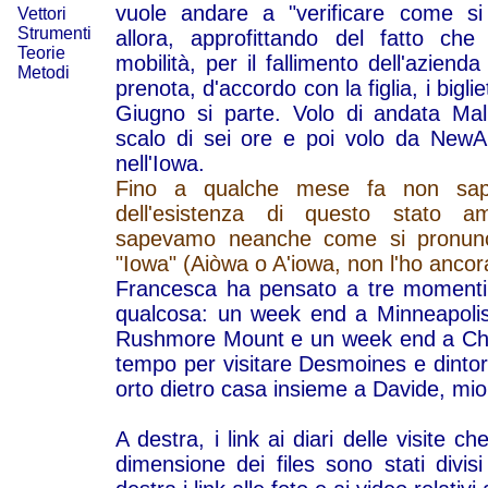
vuole andare a "verificare come si
Vettori
Strumenti
allora, approfittando del fatto ch
Teorie
mobilità, per il fallimento dell'aziend
Metodi
prenota, d'accordo con la figlia, i bigliett
Giugno si parte. Volo di andata Ma
scalo di sei ore e poi volo da New
nell'Iowa.
Fino a qualche mese fa non sa
dell'esistenza di questo stato 
sapevamo neanche come si pronun
"Iowa" (Aiòwa o A'iowa, non l'ho ancora
Francesca ha pensato a tre momenti p
qualcosa: un week end a Minneapoli
Rushmore Mount e un week end a Chic
tempo per visitare Desmoines e dintor
orto dietro casa insieme a Davide, mi
A destra, i link ai diari delle visite c
dimensione dei files sono stati divis